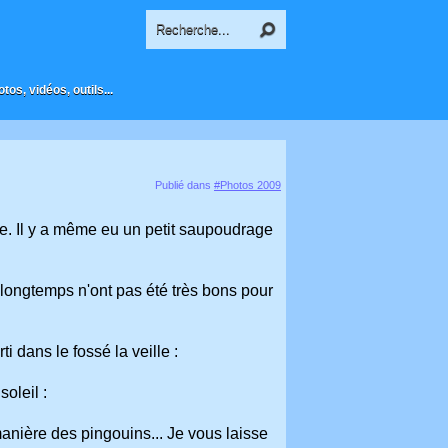
os, vidéos, outils...
Publié dans
#Photos 2009
e. Il y a même eu un petit saupoudrage
 longtemps n'ont pas été très bons pour
ti dans le fossé la veille :
oleil :
manière des pingouins... Je vous laisse