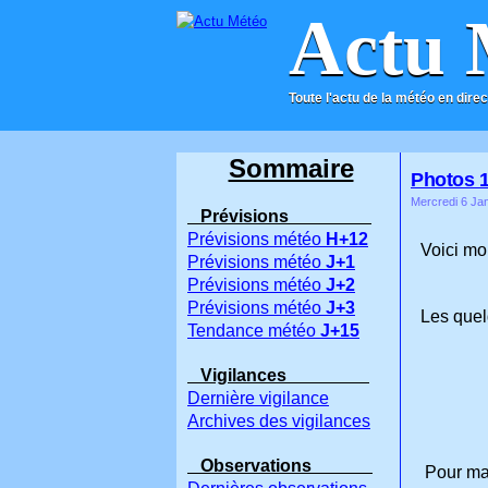
Actu 
Toute l'actu de la météo en direc
ACCUEIL
CONTACT
Sommaire
Photos 1
Mercredi 6 Jan
Prévisions
Prévisions météo
H+12
Voici mo
Prévisions météo
J+1
Prévisions météo
J+2
Prévisions météo
J+3
Les quel
Tendance météo
J+15
Vigilances
Dernière vigilance
Archives des vigilances
Observations
Pour ma 