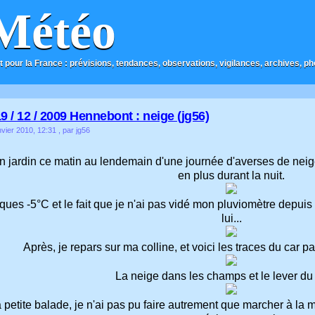
Météo
t pour la France : prévisions, tendances, observations, vigilances, archives, phot
9 / 12 / 2009 Hennebont : neige (jg56)
vier 2010, 12:31
, par jg56
n jardin ce matin au lendemain d'une journée d'averses de neig
en plus durant la nuit.
ques -5°C et le fait que je n'ai pas vidé mon pluviomètre depuis
lui...
Après, je repars sur ma colline, et voici les traces du car par
La neige dans les champs et le lever du s
petite balade, je n'ai pas pu faire autrement que marcher à la 