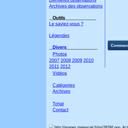
Dernières observations
Archives des observations
Outils
Le saviez-vous ?
Légendes
Commen
Divers
Photos
2007
2008
2009
2010
2011
2012
Vidéos
Catégories
Archives
Tchat
Con
tact