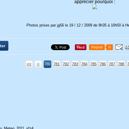
apprécier pourquoi :
Photos prises par jg56 le 19 / 12 / 2009 de 9h35 à 10h50 à H
ter
Repost
0
<<
<
700
710
720
730
740
750
760
770
780
781
782
783
784
785
786
787
788