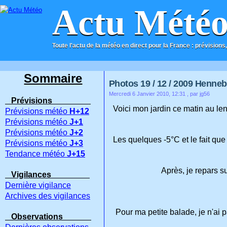
Actu Mété
Toute l'actu de la météo en direct pour la France : prévisions,
ACCUEIL
CONTACT
Sommaire
Photos 19 / 12 / 2009 Hennebo
Mercredi 6 Janvier 2010, 12:31
, par jg56
Prévisions
Voici mon jardin ce matin au l
Prévisions météo
H+12
Prévisions météo
J+1
Prévisions météo
J+2
Les quelques -5°C et le fait qu
Prévisions météo
J+3
Tendance météo
J+15
Après, je repars su
Vigilances
Dernière vigilance
Archives des vigilances
Pour ma petite balade, je n'ai 
Observations