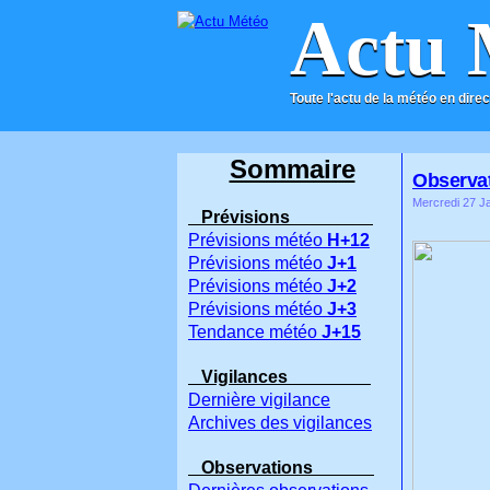
Actu 
Toute l'actu de la météo en direc
ACCUEIL
CONTACT
Sommaire
Observat
Mercredi 27 Ja
Prévisions
Prévisions météo
H+12
Prévisions météo
J+1
Prévisions météo
J+2
Prévisions météo
J+3
Tendance météo
J+15
Vigilances
Dernière vigilance
Archives des vigilances
Observations