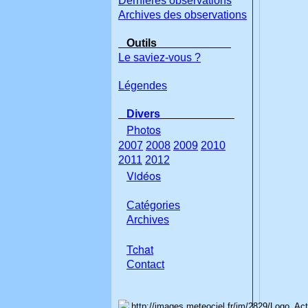
Dernières observations
Archives des observations
Outils
Le saviez-vous ?
Légendes
Divers
Photos
2007
2008
2009
2010
2011
2012
Vidéos
Catégories
Archives
Tchat
Con
tact