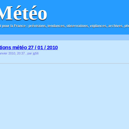
Météo
t pour la France : prévisions, tendances, observations, vigilances, archives, phot
ions météo 27 / 01 / 2010
nvier 2010, 20:37
, par jg56