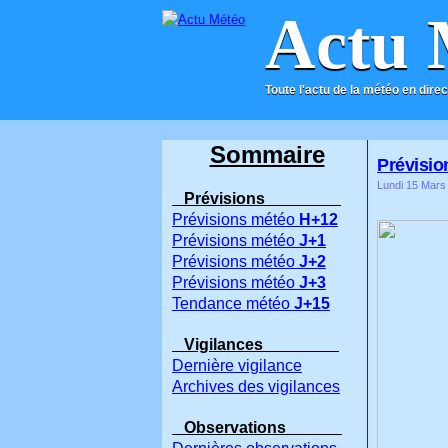
Actu 
Toute l'actu de la météo en direc
ACCUEIL
CONTACT
Sommaire
Prévision
Lundi 15 Mars
Prévisions
Prévisions météo
H+12
Prévisions météo
J+1
Prévisions météo
J+2
Prévisions météo
J+3
Tendance météo
J+15
Vigilances
Dernière vigilance
Archives des vigilances
Observations