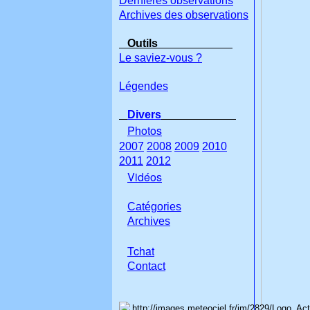
Dernières observations
Archives des observations
Outils
Le saviez-vous ?
Légendes
Divers
Photos
2007
2008
2009
2010
2011
2012
Vidéos
Catégories
Archives
Tchat
Con
tact