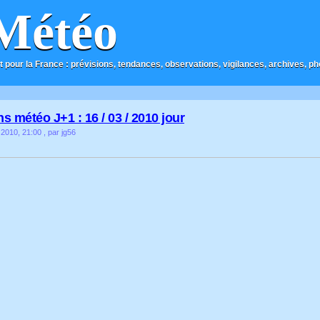
Météo
t pour la France : prévisions, tendances, observations, vigilances, archives, phot
s météo J+1 : 16 / 03 / 2010 jour
 2010, 21:00
, par jg56