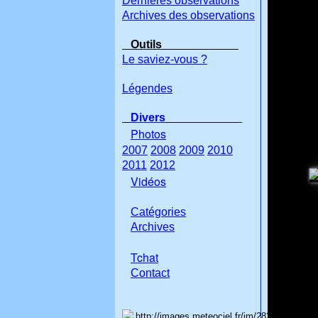
Dernières observations
Archives des observations
Outils
Le saviez-vous ?
Légendes
Divers
Photos
2007
2008
2009
2010
2011
2012
Vidéos
Catégories
Archives
Tchat
Con
tact