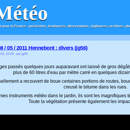
Météo
t pour la France : prévisions, tendances, observations, vigilances, archives, phot
8 / 05 / 2011 Hennebont : divers (jg56)
016, 16:09
, par jg56
es passés quelques jours auparavant ont laissé de gros dégâts d
plus de 60 litres d'eau par mètre carré en quelques dizai
sellement a recouvert de boue certaines portions de routes, bou
creusé le bitume dans les rues.
es instruments météo dans le jardin, ils sont les magnifiques té
Toute la végétation présente également les impact