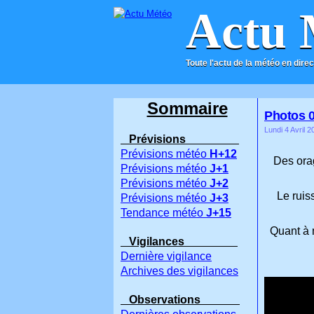
Actu 
Toute l'actu de la météo en direc
ACCUEIL
CONTACT
Sommaire
Photos 0
Lundi 4 Avril 2
Prévisions
Prévisions météo
H+12
Des orag
Prévisions météo
J+1
Prévisions météo
J+2
Le ruis
Prévisions météo
J+3
Tendance météo
J+15
Quant à m
Vigilances
Dernière vigilance
Archives des vigilances
Observations