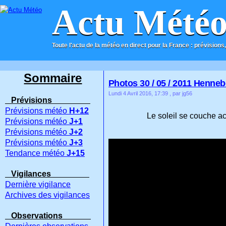
Actu Mété
Toute l'actu de la météo en direct pour la France : prévisions,
ACCUEIL
CONTACT
Sommaire
Photos 30 / 05 / 2011 Hennebo
Lundi 4 Avril 2016, 17:39
, par jg56
Prévisions
Prévisions météo
H+12
Le soleil se couche a
Prévisions météo
J+1
Prévisions météo
J+2
Prévisions météo
J+3
Tendance météo
J+15
Vigilances
Dernière vigilance
Archives des vigilances
Observations