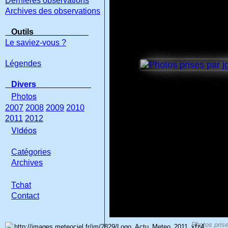
Dernières observations
Archives des observations
Outils
Le saviez-vous ?
Légendes
Divers
Photos
2007
2008
2009
2010
2011
2012
Vidéos
Catégories
Archives
Tchat
Con
tact
Photos prise