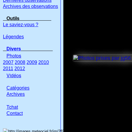
Dernières observations
Archives des observations
Outils
Le saviez-vous ?
Légendes
Divers
Photos
2007
2008
2009
2010
2011
2012
Vidéos
Catégories
Archives
Tchat
Con
tact