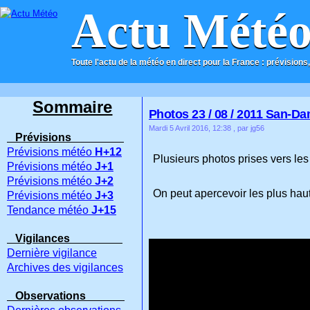
Actu Mété
Toute l'actu de la météo en direct pour la France : prévisions,
ACCUEIL
CONTACT
Sommaire
Photos 23 / 08 / 2011 San-Dam
Mardi 5 Avril 2016, 12:38
, par jg56
Prévisions
Prévisions météo
H+12
Plusieurs photos prises vers l
Prévisions météo
J+1
Prévisions météo
J+2
On peut apercevoir les plus ha
Prévisions météo
J+3
Tendance météo
J+15
Vigilances
Dernière vigilance
Archives des vigilances
Observations