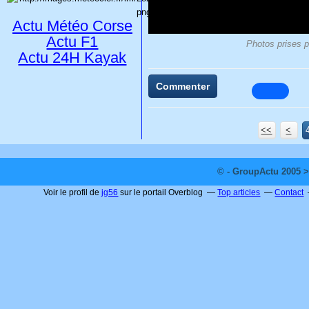
Actu Météo Corse
Actu F1
Photos prises p
Actu 24H Kayak
Commenter
<<
<
© - GroupActu 2005 >
Voir le profil de
jg56
sur le portail Overblog
Top articles
Contact