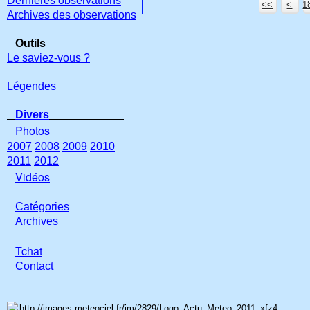
Dernières observations
<<
<
1
Archives des observations
Outils
Le saviez-vous ?
Légendes
Divers
Photos
2007
2008
2009
2010
2011
2012
Vidéos
Catégories
Archives
Tchat
Con
tact