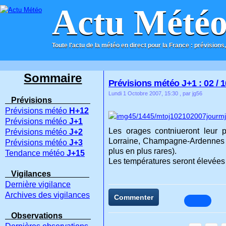
Actu Mété
Toute l'actu de la météo en direct pour la France : prévisions,
ACCUEIL
CONTACT
Sommaire
Prévisions météo J+1 : 02 / 1
Lundi 1 Octobre 2007, 15:30
, par jg56
Prévisions
Prévisions météo
H+12
Prévisions météo
J+1
Les orages contniueront leur 
Prévisions météo
J+2
Lorraine, Champagne-Ardennes et
Prévisions météo
J+3
plus en plus rares).
Tendance météo
J+15
Les températures seront élevées
Vigilances
Dernière vigilance
Archives des vigilances
Commenter
Observations