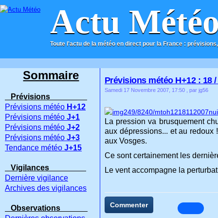
Actu Mété
Toute l'actu de la météo en direct pour la France : prévisions,
ACCUEIL
CONTACT
Sommaire
Prévisions météo H+12 : 18 / 
Samedi 17 Novembre 2007, 17:50
, par jg56
Prévisions
Prévisions météo
H+12
Prévisions météo
J+1
La pression va brusquement chute
Prévisions météo
J+2
aux dépressions... et au redoux 
Prévisions météo
J+3
aux Vosges.
Tendance météo
J+15
Ce sont certainement les dernièr
Vigilances
Le vent accompagne la perturbat
Dernière vigilance
Archives des vigilances
Commenter
Observations