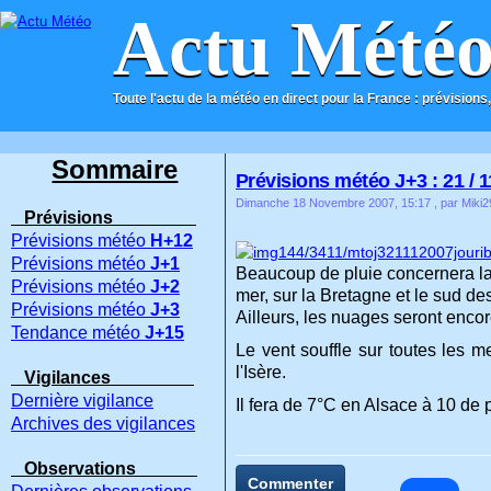
Actu Mété
Toute l'actu de la météo en direct pour la France : prévisions,
ACCUEIL
CONTACT
Sommaire
Prévisions météo J+3 : 21 / 1
Dimanche 18 Novembre 2007, 15:17
, par Miki2
Prévisions
Prévisions météo
H+12
Prévisions météo
J+1
Beaucoup de pluie concernera la p
Prévisions météo
J+2
mer, sur la Bretagne et le sud de
Prévisions météo
J+3
Ailleurs, les nuages seront enco
Tendance météo
J+15
Le vent souffle sur toutes les m
l'Isère.
Vigilances
Dernière vigilance
Il fera de 7°C en Alsace à 10 de 
Archives des vigilances
Observations
Commenter