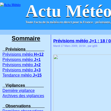
Actu Mété
Toute l'actu de la météo en direct pour la France : prévisions,
ACCUEIL
CONTACT
Sommaire
Prévisions météo J+1 : 18 / 0
Mardi 17 Mars 2009, 16:54
, par jg56
Prévisions
Prévisions météo
H+12
Prévisions météo
J+1
Prévisions météo
J+2
Prévisions météo
J+3
Tendance météo
J+15
Vigilances
Dernière vigilance
Archives des vigilances
Observations