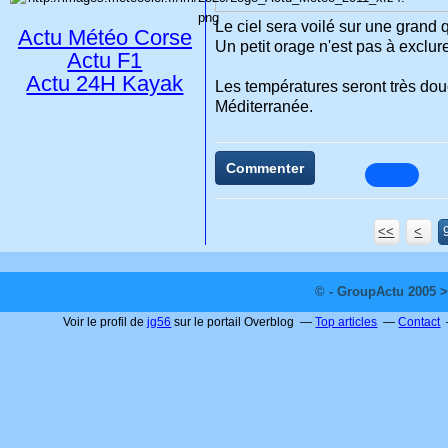
Le ciel sera voilé sur une grand 
Actu Météo Corse
Un petit orage n'est pas à exclur
Actu F1
Actu 24H Kayak
Les températures seront très dou
Méditerranée.
Commenter
<<
<
© - GroupActu 2005 >
Voir le profil de
jg56
sur le portail Overblog
Top articles
Contact