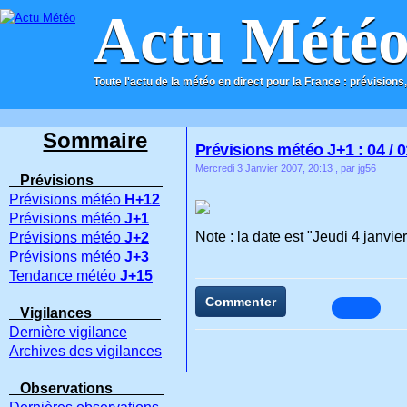
Actu Mété
Toute l'actu de la météo en direct pour la France : prévisions,
ACCUEIL
CONTACT
Sommaire
Prévisions météo J+1 : 04 / 0
Mercredi 3 Janvier 2007, 20:13
, par jg56
Prévisions
Prévisions météo
H+12
Prévisions météo
J+1
Note
: la date est "Jeudi 4 janvie
Prévisions météo
J+2
Prévisions météo
J+3
Tendance météo
J+15
Commenter
Vigilances
Dernière vigilance
Archives des vigilances
Observations