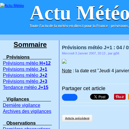
Actu Mété
Toute l'actu de la météo en direct pour la France : prévisions,
ACCUEIL
CONTACT
Sommaire
Prévisions météo J+1 : 04 / 0
Mercredi 3 Janvier 2007, 20:13
, par jg56
Prévisions
Prévisions météo
H+12
Prévisions météo
J+1
Note
: la date est "Jeudi 4 janvie
Prévisions météo
J+2
Prévisions météo
J+3
Tendance météo
J+15
Partager cet article
Vigilances
Dernière vigilance
Archives des vigilances
Article précédent
Observations