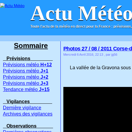
Actu Mété
Toute l'actu de la météo en direct pour la France : prévisions,
ACCUEIL
CONTACT
Sommaire
Photos 27 / 08 / 2011 Corse-
Mercredi 6 Avril 2016, 22:13
, par jg56
Prévisions
Prévisions météo
H+12
La vallée de la Gravona sous 
Prévisions météo
J+1
Prévisions météo
J+2
Prévisions météo
J+3
Tendance météo
J+15
Vigilances
Dernière vigilance
Archives des vigilances
Observations