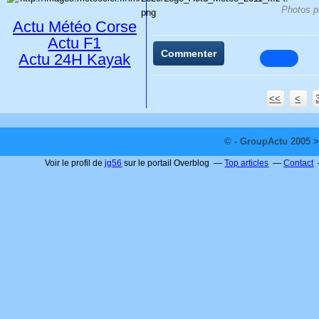
Photos p
Actu Météo Corse
Actu F1
Commenter
Actu 24H Kayak
<<
<
© - GroupActu 2005 >
Voir le profil de
jg56
sur le portail Overblog
Top articles
Contact