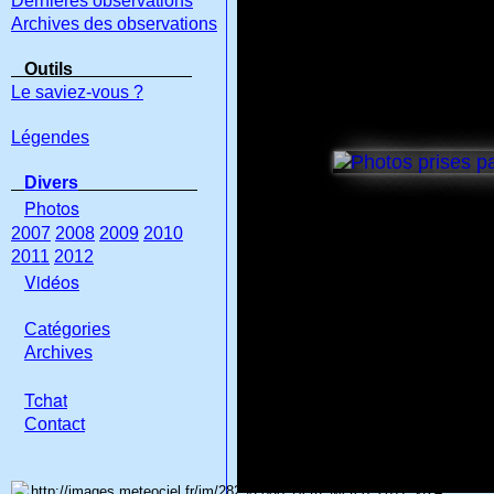
Dernières observations
Archives des observations
Outils
Le saviez-vous ?
Légendes
Divers
Photos
2007
2008
2009
2010
2011
2012
Vidéos
Catégories
Archives
Tchat
Con
tact