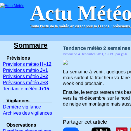
Actu Mété
Toute l'actu de la météo en direct pour la France : prévisions,
ACCUEIL
CONTACT
Sommaire
Tendance météo 2 semaines : 0
Dimanche 4 Décembre 2011, 19:13
, par jg56
Prévisions
Prévisions météo
H+12
Prévisions météo
J+1
La semaine à venir, quelques pe
Prévisions météo
J+2
mais surtout la fraicheur va fai
Prévisions météo
J+3
week-end prochain.
Tendance météo
J+15
Ensuite, le temps restera très b
vers la mi-décembre sur le nord 
Vigilances
de neige en montagne mais aussi
Dernière vigilance
Archives des vigilances
Partager cet article
Observations