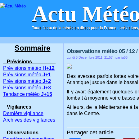
Actu Mété
Toute l'actu de la météo en direct pour la France : prévisions,
ACCUEIL
CONTACT
Sommaire
Observations météo 05 / 12 /
Lundi 5 Décembre 2011, 21:57
, par jg56
Prévisions
Prévisions météo
H+12
Prévisions météo
J+1
Des averses parfois fortes voi
Prévisions météo
J+2
Atlantique jusque dans le bassai
Prévisions météo
J+3
Il y avait également quelques o
Tendance météo
J+15
tombait à moyenne voire basse al
Vigilances
Ailleurs, de la Méditerranée à la
Dernière vigilance
dans le Centre.
Archives des vigilances
Partager cet article
Observations