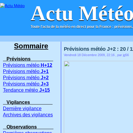
Actu Mété
Toute l'actu de la météo en direct pour la France : prévisions,
ACCUEIL
CONTACT
Sommaire
Prévisions météo J+2 : 20 / 1
Vendredi 18 Décembre 2009, 22:16
, par jg56
Prévisions
Prévisions météo
H+12
Prévisions météo
J+1
Prévisions météo
J+2
Prévisions météo
J+3
Tendance météo
J+15
Vigilances
Dernière vigilance
Archives des vigilances
Observations