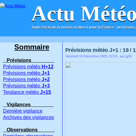
Actu Mété
Toute l'actu de la météo en direct pour la France : prévisions,
ACCUEIL
CONTACT
Sommaire
Prévisions météo J+1 : 19 / 1
Vendredi 18 Décembre 2009, 22:04
, par jg56
Prévisions
Prévisions météo
H+12
Prévisions météo
J+1
Prévisions météo
J+2
Prévisions météo
J+3
Tendance météo
J+15
Vigilances
Dernière vigilance
Archives des vigilances
Observations