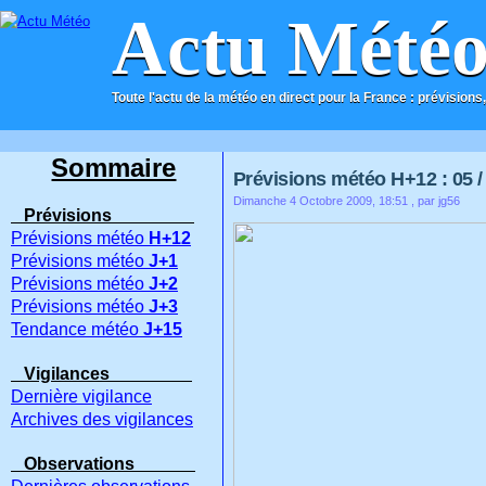
Actu Mété
Toute l'actu de la météo en direct pour la France : prévisions,
ACCUEIL
CONTACT
Sommaire
Prévisions météo H+12 : 05 / 
Dimanche 4 Octobre 2009, 18:51
, par jg56
Prévisions
Prévisions météo
H+12
Prévisions météo
J+1
Prévisions météo
J+2
Prévisions météo
J+3
Tendance météo
J+15
Vigilances
Dernière vigilance
Archives des vigilances
Observations