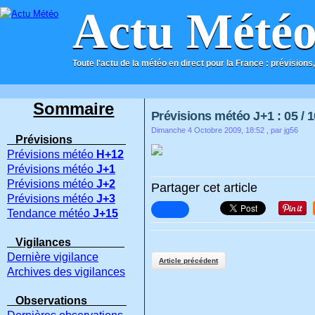
Actu Mété
Toute l'actu de la météo en direct pour la France : prévisions,
ACCUEIL
CONTACT
Sommaire
Prévisions météo J+1 : 05 / 1
Dimanche 4 Octobre 2009, 18:52
, par jg56
Prévisions
Prévisions météo
H+12
Prévisions météo
J+1
Prévisions météo
J+2
Partager cet article
Prévisions météo
J+3
Tendance météo
J+15
Vigilances
Dernière vigilance
Article précédent
Archives des vigilances
Observations