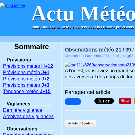
Actu Mété
Toute l'actu de la météo en direct pour la France : prévisions,
ACCUEIL
CONTACT
Sommaire
Observations météo 21 / 09 /
Dimanche 21 Septembre 2008, 16:49
, par jg56
Prévisions
Prévisions météo
H+12
A l'ouest, vous aviez un grand s
Prévisions météo
J+1
des averses et des coups de tonne
Prévisions météo
J+2
Prévisions météo
J+3
Tendance météo
J+15
Partager cet article
Vigilances
Dernière vigilance
Archives des vigilances
Article précédent
Observations