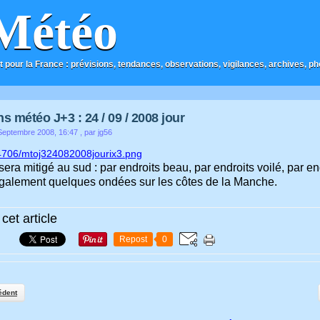
Météo
t pour la France : prévisions, tendances, observations, vigilances, archives, phot
s météo J+3 : 24 / 09 / 2008 jour
eptembre 2008, 16:47
, par jg56
era mitigé au sud : par endroits beau, par endroits voilé, par en
 également quelques ondées sur les côtes de la Manche.
cet article
Repost
0
édent