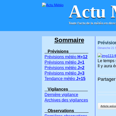
Actu 
Toute l'actu de la météo en direc
ACCUEIL
CONTACT
Sommaire
Prévision
Dimanche 21 S
Prévisions
Prévisions météo
H+12
Le temps s
Prévisions météo
J+1
Il y aura
Prévisions météo
J+2
Prévisions météo
J+3
Tendance météo
J+15
Partager 
Vigilances
Dernière vigilance
Archives des vigilances
Article préc
Observations