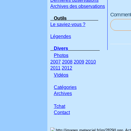
Dernières observations
Archives des observations
Commenter
Outils
Le saviez-vous ?
Légendes
Divers
Photos
2007
2008
2009
2010
2011
2012
Vidéos
Catégories
Archives
Tchat
Con
tact