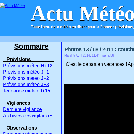
Actu Mété
Toute l'actu de la météo en direct pour la France : prévisions,
ACCUEIL
CONTACT
Sommaire
Photos 13 / 08 / 2011 : couche
Mardi 5 Avril 2016, 11:44
, par jg56
Prévisions
C'est le départ en vacances ! Ap
Prévisions météo
H+12
Prévisions météo
J+1
Prévisions météo
J+2
Prévisions météo
J+3
Tendance météo
J+15
Vigilances
Dernière vigilance
Archives des vigilances
Observations