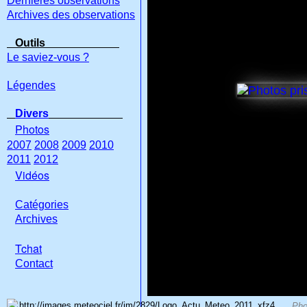
Dernières observations
Archives des observations
Outils
Le saviez-vous ?
Légendes
Divers
Photos
2007
2008
2009
2010
2011
2012
Vidéos
Catégories
Archives
Tchat
Con
tact
Pho