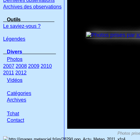
Dernières observations
Archives des observations
Outils
Le saviez-vous ?
Légendes
Divers
Photos
2007
2008
2009
2010
2011
2012
Vidéos
Catégories
Archives
Tchat
Con
tact
Photos prise