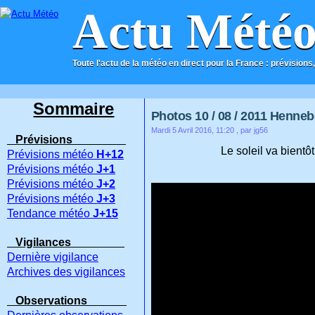
Actu Mété
Toute l'actu de la météo en direct pour la France : prévisions,
ACCUEIL
CONTACT
Sommaire
Photos 10 / 08 / 2011 Hennebo
Mardi 5 Avril 2016, 11:20
, par jg56
Prévisions
Le soleil va bientô
Prévisions météo
H+12
Prévisions météo
J+1
Prévisions météo
J+2
Prévisions météo
J+3
Tendance météo
J+15
Vigilances
Dernière vigilance
Archives des vigilances
Observations