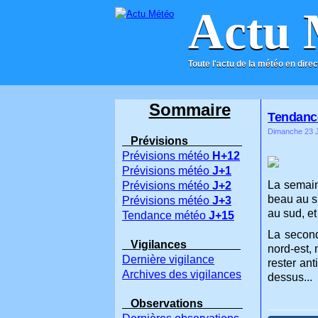
Actu 
Toute l'actu de la météo en direc
ACCUEIL
CONTACT
Sommaire
Tendance 
Dimanche 23 J
Prévisions
Prévisions météo
H+12
Prévisions météo
J+1
La semain
Prévisions météo
J+2
beau au s
Prévisions météo
J+3
au sud, et
Tendance météo
J+15
La second
Vigilances
nord-est, 
Dernière vigilance
rester ant
Archives des vigilances
dessus...
Observations