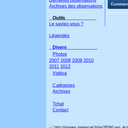
Dernières observations
Commen
Archives des observations
Outils
Le saviez-vous ?
Légendes
Divers
Photos
2007
2008
2009
2010
2011
2012
Vidéos
Catégories
Archives
Tchat
Con
tact