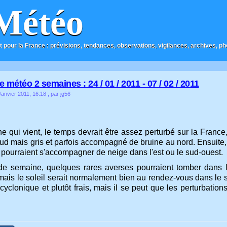
Météo
t pour la France : prévisions, tendances, observations, vigilances, archives, phot
météo 2 semaines : 24 / 01 / 2011 - 07 / 02 / 2011
anvier 2011, 16:18
, par jg56
e qui vient, le temps devrait être assez perturbé sur la Fran
ud mais gris et parfois accompagné de bruine au nord. Ensuite, 
 pourraient s'accompagner de neige dans l'est ou le sud-ouest.
e semaine, quelques rares averses pourraient tomber dans l
mais le soleil serait normalement bien au rendez-vous dans le s
icyclonique et plutôt frais, mais il se peut que les perturbatio