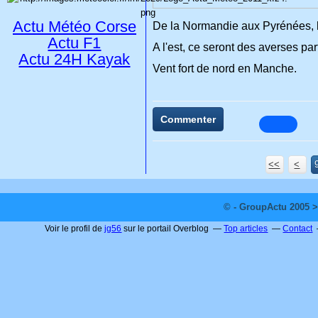
Actu Météo Corse
De la Normandie aux Pyrénées, le 
Actu F1
A l'est, ce seront des averses par
Actu 24H Kayak
Vent fort de nord en Manche.
Commenter
<<
<
© - GroupActu 2005 >
Voir le profil de
jg56
sur le portail Overblog
Top articles
Contact