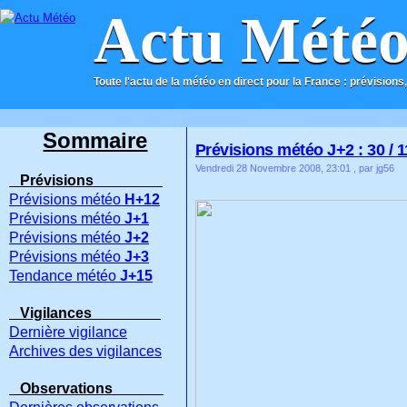
Actu Mété
Toute l'actu de la météo en direct pour la France : prévisions,
ACCUEIL
CONTACT
Sommaire
Prévisions météo J+2 : 30 / 1
Vendredi 28 Novembre 2008, 23:01
, par jg56
Prévisions
Prévisions météo
H+12
Prévisions météo
J+1
Prévisions météo
J+2
Prévisions météo
J+3
Tendance météo
J+15
Vigilances
Dernière vigilance
Archives des vigilances
Observations