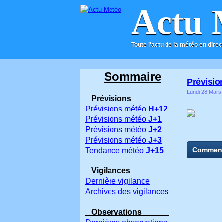
Actu 
Toute l'actu de la météo en direc
ACCUEIL
CONTACT
Sommaire
Prévisio
Lundi 28 Mars
Prévisions
Prévisions météo
H+12
Prévisions météo
J+1
Prévisions météo
J+2
Prévisions météo
J+3
Commen
Tendance météo
J+15
Vigilances
Dernière vigilance
Archives des vigilances
Observations