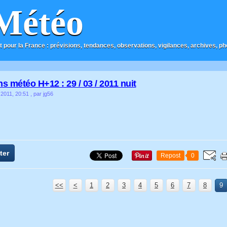
Météo
t pour la France : prévisions, tendances, observations, vigilances, archives, phot
ns météo H+12 : 29 / 03 / 2011 nuit
 2011, 20:51
, par jg56
ter
Repost
0
<<
<
1
2
3
4
5
6
7
8
9