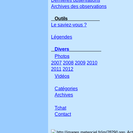
Dernières observations
Archives des observations
Outils
Le saviez-vous ?
Légendes
Divers
Photos
2007
2008
2009
2010
2011
2012
Vidéos
Catégories
Archives
Tchat
Con
tact