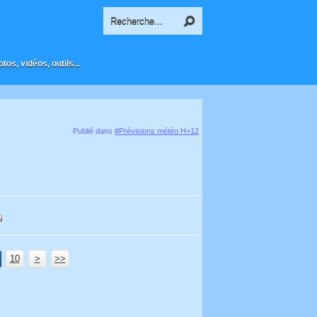
os, vidéos, outils...
Publié dans
#Prévisions météo H+12
10
100
200
300
20
30
40
50
60
70
80
90
>
>>