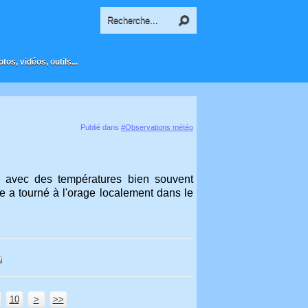
os, vidéos, outils...
Publié dans
#Observations météo
ui, avec des températures bien souvent
e a tourné à l'orage localement dans le
10
100
200
300
400
20
30
40
50
60
70
80
90
>
>>