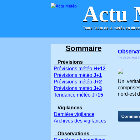
Actu 
Toute l'actu de la météo en direc
ACCUEIL
CONTACT
Sommaire
Observat
Jeudi 24 Mai 2
Prévisions
Prévisions météo
H+12
Prévisions météo
J+1
Un vérita
Prévisions météo
J+2
comprises
Prévisions météo
J+3
nord-est 
Tendance météo
J+15
Vigilances
Dernière vigilance
Commen
Archives des vigilances
Observations