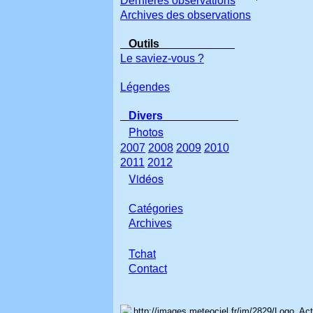
Dernières observations
Archives des observations
Outils
Le saviez-vous ?
Légendes
Divers
Photos
2007
2008
2009
2010
2011
2012
Vidéos
Catégories
Archives
Tchat
Con
tact