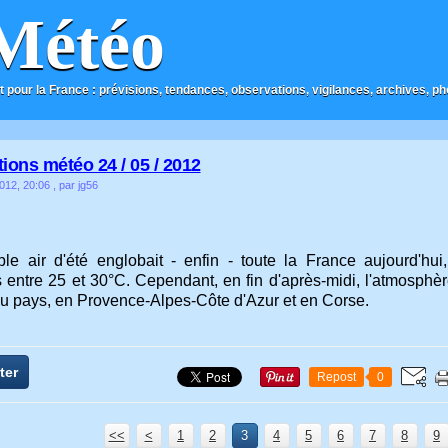
Météo
t pour la France : prévisions, tendances, observations, vigilances, archives, phot
ions météo 24 / 05 / 2012
012, 20:06
, par jg56
ble air d'été englobait - enfin - toute la France aujourd'h
 entre 25 et 30°C. Cependant, en fin d'après-midi, l'atmosphèr
du pays, en Provence-Alpes-Côte d'Azur et en Corse.
ter
Repost
0
<<
<
1
2
3
4
5
6
7
8
9