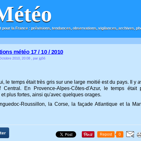
Météo
t pour la France : prévisions, tendances, observations, vigilances, archives, phot
ions météo 17 / 10 / 2010
ctobre 2010, 20:08
, par jg56
i, le temps était très gris sur une large moitié est du pays. Il 
 Central. En Provence-Alpes-Côtes-d'Azur, le temps était 
 et plus fortes, ainsi qu'avec quelques orages.
nguedoc-Roussillon, la Corse, la façade Atlantique et la Man
ter
Repost
0