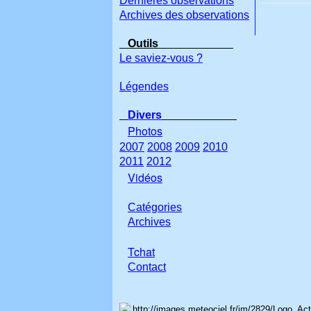
Dernières observations
Archives des observations
Outils
Le saviez-vous ?
Légendes
Divers
Photos
2007
2008
2009
2010
2011
2012
Vidéos
Catégories
Archives
Tchat
Con
tact