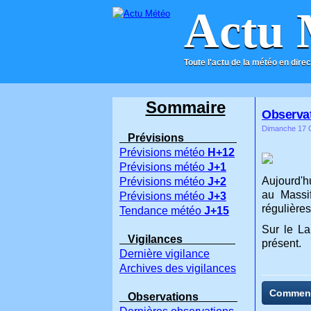
Actu 
Toute l'actu de la météo en direc
ACCUEIL
CONTACT
Sommaire
Observat
Dimanche 17 O
Prévisions
Prévisions météo
H+12
Prévisions météo
J+1
Aujourd'hu
Prévisions météo
J+2
au Massif
Prévisions météo
J+3
régulières
Tendance météo
J+15
Sur le La
Vigilances
présent.
Dernière vigilance
Archives des vigilances
Commen
Observations