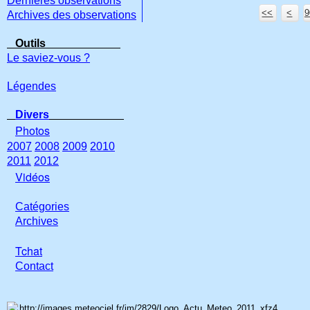
Dernières observations
<<
<
9
Archives des observations
Outils
Le saviez-vous ?
Légendes
Divers
Photos
2007
2008
2009
2010
2011
2012
Vidéos
Catégories
Archives
Tchat
Con
tact