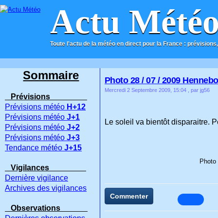
Actu Mété
Toute l'actu de la météo en direct pour la France : prévisions,
ACCUEIL
CONTACT
Sommaire
Photo 28 / 07 / 2009 Hennebon
Mercredi 2 Septembre 2009, 15:04
, par jg56
Prévisions
Prévisions météo
H+12
Prévisions météo
J+1
Le soleil va bientôt disparaitre.
Prévisions météo
J+2
Prévisions météo
J+3
Tendance météo
J+15
Photo 
Vigilances
Dernière vigilance
Archives des vigilances
Commenter
Observations