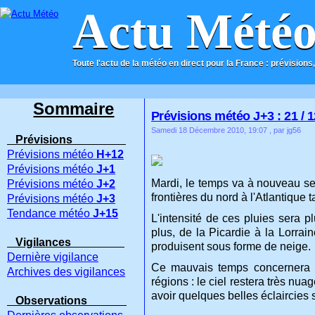
Actu Mété
Toute l'actu de la météo en direct pour la France : prévisions,
ACCUEIL
CONTACT
Sommaire
Prévisions météo J+3 : 21 / 1
Samedi 18 Décembre 2010, 19:07
, par jg56
Prévisions
Prévisions météo
H+12
Prévisions météo
J+1
Mardi, le temps va à nouveau se
Prévisions météo
J+2
frontières du nord à l'Atlantique 
Prévisions météo
J+3
Tendance météo
J+15
L'intensité de ces pluies sera 
plus, de la Picardie à la Lorrai
Vigilances
produisent sous forme de neige.
Dernière vigilance
Ce mauvais temps concernera n
Archives des vigilances
régions : le ciel restera très nu
avoir quelques belles éclaircies s
Observations