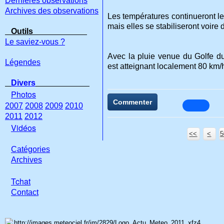
Dernières observations
Archives des observations
Les températures continueront le
mais elles se stabiliseront voire
Outils
Le saviez-vous ?
Avec la pluie venue du Golfe du 
Légendes
est atteignant localement 80 km
Divers
Photos
Commenter
2007
2008
2009
2010
2011
2012
Vidéos
<<
<
5
Catégories
Archives
Tchat
Con
tact