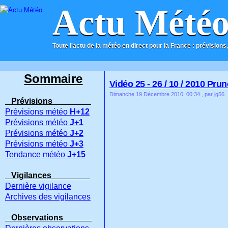
Actu Mété
Toute l'actu de la météo en direct pour la France : prévisions,
ACCUEIL
CONTACT
Sommaire
Vidéo 25 - 26 / 10 / 2010 Prun
Dimanche 19 Décembre 2010, 00:34
, par jg56
Prévisions
Prévisions météo
H+12
Prévisions météo
J+1
Prévisions météo
J+2
Prévisions météo
J+3
Tendance météo
J+15
Vigilances
Dernière vigilance
Archives des vigilances
Observations