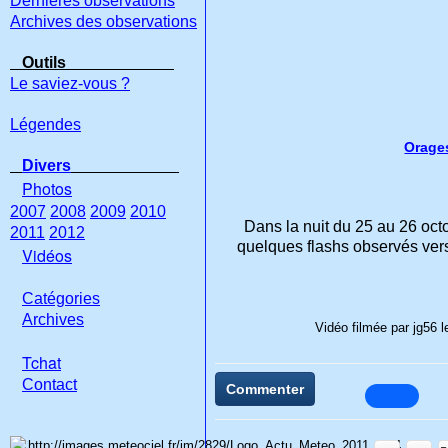
Dernières observations
Archives des observations
Outils
Le saviez-vous ?
Légendes
Orages
Divers
Photos
2007
2008
2009
2010
Dans la nuit du 25 au 26 oct
2011
2012
quelques flashs observés vers 
Vidéos
Catégories
Archives
Vidéo filmée par jg56 l
Tchat
Con
tact
Commenter