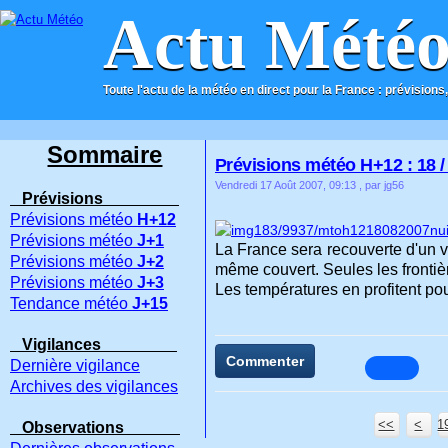
Actu Mété
Toute l'actu de la météo en direct pour la France : prévisions,
ACCUEIL
CONTACT
Sommaire
Prévisions météo H+12 : 18 / 
Vendredi 17 Août 2007, 09:13
, par jg56
Prévisions
Prévisions météo
H+12
Prévisions météo
J+1
La France sera recouverte d'un v
Prévisions météo
J+2
même couvert. Seules les frontière
Prévisions météo
J+3
Les températures en profitent pou
Tendance météo
J+15
Vigilances
Commenter
Dernière vigilance
Archives des vigilances
<<
<
1
Observations