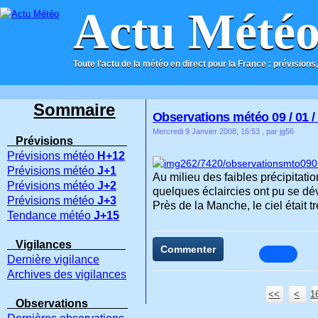
Actu Mété
Toute l'actu de la météo en direct pour la France : prévisions,
ACCUEIL
CONTACT
Sommaire
Observations météo 09 / 01 /
Mercredi 9 Janvier 2008, 16:53
, par jg56
Prévisions
Prévisions météo
H+12
Prévisions météo
J+1
Au milieu des faibles précipitatio
Prévisions météo
J+2
quelques éclaircies ont pu se dé
Prévisions météo
J+3
Près de la Manche, le ciel était
Tendance météo
J+15
Vigilances
Commenter
Dernière vigilance
Archives des vigilances
<<
<
1
Observations