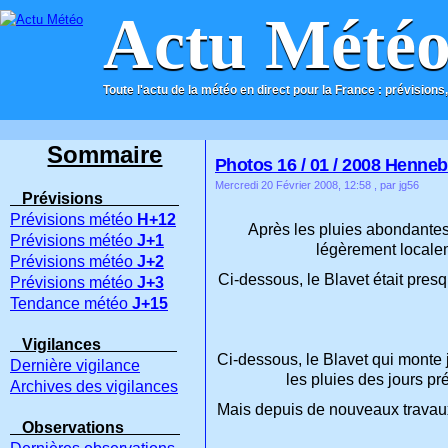
Actu Mété
Toute l'actu de la météo en direct pour la France : prévisions,
ACCUEIL
CONTACT
Sommaire
Photos 16 / 01 / 2008 Henneb
Mercredi 20 Février 2008, 12:58
, par jg56
Prévisions
Prévisions météo
H+12
Après les pluies abondantes 
Prévisions météo
J+1
légèrement localem
Prévisions météo
J+2
Ci-dessous, le Blavet était pre
Prévisions météo
J+3
Tendance météo
J+15
Vigilances
Ci-dessous, le Blavet qui monte j
Dernière vigilance
les pluies des jours pr
Archives des vigilances
Mais depuis de nouveaux travaux
Observations