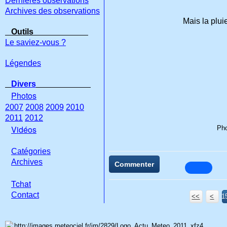
Dernières observations
Archives des observations
Mais la pluie
Outils
Le saviez-vous ?
Légendes
Divers
Photos
2007
2008
2009
2010
2011
2012
Vidéos
Pho
Catégories
Archives
Commenter
Tchat
Con
tact
<<
<
1
1
1
1
1