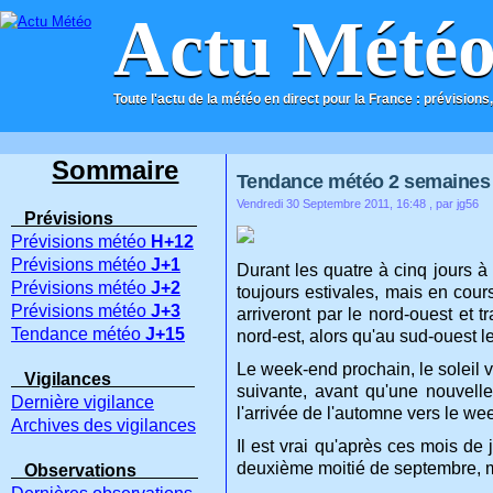
Actu Mété
Toute l'actu de la météo en direct pour la France : prévisions,
ACCUEIL
CONTACT
Sommaire
Tendance météo 2 semaines : 0
Vendredi 30 Septembre 2011, 16:48
, par jg56
Prévisions
Prévisions météo
H+12
Prévisions météo
J+1
Durant les quatre à cinq jours à
Prévisions météo
J+2
toujours estivales, mais en cou
Prévisions météo
J+3
arriveront par le nord-ouest et 
Tendance météo
J+15
nord-est, alors qu'au sud-ouest l
Le week-end prochain, le soleil 
Vigilances
suivante, avant qu'une nouvelle
Dernière vigilance
l'arrivée de l'automne vers le we
Archives des vigilances
Il est vrai qu'après ces mois de j
deuxième moitié de septembre, mai
Observations