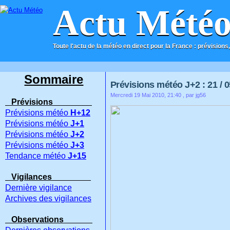
Actu Mété
Toute l'actu de la météo en direct pour la France : prévisions,
ACCUEIL
CONTACT
Sommaire
Prévisions météo J+2 : 21 / 0
Mercredi 19 Mai 2010, 21:40
, par jg56
Prévisions
Prévisions météo
H+12
Prévisions météo
J+1
Prévisions météo
J+2
Prévisions météo
J+3
Tendance météo
J+15
Vigilances
Dernière vigilance
Archives des vigilances
Observations