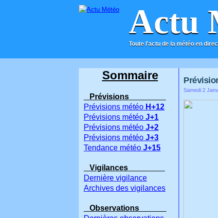
Actu 
Toute l'actu de la météo en direc
ACCUEIL
CONTACT
Sommaire
Prévision
Samedi 2 Janv
Prévisions
Prévisions météo
H+12
Prévisions météo
J+1
Prévisions météo
J+2
Prévisions météo
J+3
Tendance météo
J+15
Vigilances
Dernière vigilance
Archives des vigilances
Observations