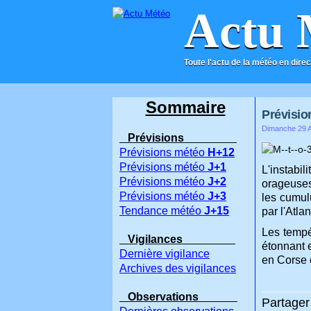
Actu 
Toute l'actu de la météo en direc
ACCUEIL
CONTACT
Sommaire
Prévision
Dimanche 29 Av
Prévisions
Prévisions météo
H+12
Prévisions météo
J+1
L'instabi
Prévisions météo
J+2
orageuses
Prévisions météo
J+3
les cumul
Tendance météo
J+15
par l'Atl
Les tempé
Vigilances
étonnant e
Dernière vigilance
en Corse o
Archives des vigilances
Observations
Partager 