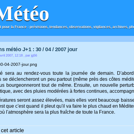
Météo
t pour la France : prévisions, tendances, observations, vigilances, archives, phot
s météo J+1 : 30 / 04 / 2007 jour
ril 2007, 12:18
, par jg56
lité sera au rendez-vous toute la journée de demain. D'abor
 se déclencheront un peu partout (même près des côtes méditer
us bourgeonneront tout de même. Ensuite, un nouvelle pertur
antique, avec des pluies modérées à fortes continues, accompag
ratures seront assez élevées, mais elles vont beaucoup baisser 
st que c'est quand il pleut qu'il va faire le plus chaud en Médit
ù l'atmosphère sera la plus fraîche de toute la France.
cet article