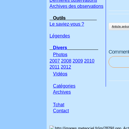
Dernières observations
Archives des observations
Outils
Le saviez-vous ?
Article préc
Légendes
Divers
Commenter
Photos
2007
2008
2009
2010
2011
2012
Vidéos
Catégories
Archives
Tchat
Con
tact