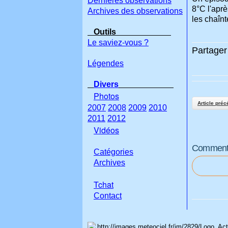
Dernières observations
8°C l'apr
Archives des observations
les chaîn
Outils
Le saviez-vous ?
Partager 
Légendes
Divers
Photos
Article préc
2007
2008
2009
2010
2011
2012
Vidéos
Commenter
Catégories
Archives
Tchat
Con
tact