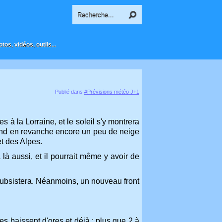
os, vidéos, outils...
Publié dans
#Prévisions météo J+1
 à la Lorraine, et le soleil s'y montrera
attend en revanche encore un peu de neige
et des Alpes.
 là aussi, et il pourrait même y avoir de
l subsistera. Néanmoins, un nouveau front
s baissent d'ores et déjà : plus que 2 à