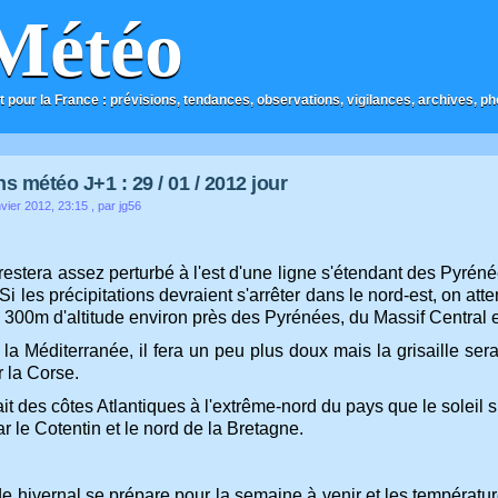
Météo
t pour la France : prévisions, tendances, observations, vigilances, archives, phot
s météo J+1 : 29 / 01 / 2012 jour
vier 2012, 23:15
, par jg56
estera assez perturbé à l'est d'une ligne s'étendant des Pyrénées
Si les précipitations devraient s'arrêter dans le nord-est, on 
e 300m d'altitude environ près des Pyrénées, du Massif Central 
la Méditerranée, il fera un peu plus doux mais la grisaille sera
r la Corse.
ait des côtes Atlantiques à l'extrême-nord du pays que le solei
ar le Cotentin et le nord de la Bretagne.
 hivernal se prépare pour la semaine à venir et les température