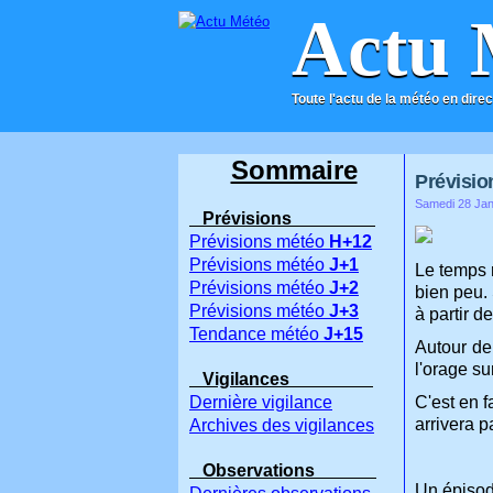
Actu 
Toute l'actu de la météo en direc
ACCUEIL
CONTACT
Sommaire
Prévision
Samedi 28 Jan
Prévisions
Prévisions météo
H+12
Prévisions météo
J+1
Le temps r
Prévisions météo
J+2
bien peu. 
Prévisions météo
J+3
à partir d
Tendance météo
J+15
Autour de 
l'orage su
Vigilances
Dernière vigilance
C'est en f
arrivera p
Archives des vigilances
Observations
Un épisode