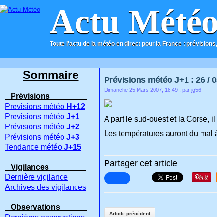
Actu Mété
Toute l'actu de la météo en direct pour la France : prévisions,
ACCUEIL
CONTACT
Sommaire
Prévisions météo J+1 : 26 / 0
Dimanche 25 Mars 2007, 18:49
, par jg56
Prévisions
Prévisions météo
H+12
Prévisions météo
J+1
A part le sud-ouest et la Corse, i
Prévisions météo
J+2
Les températures auront du mal 
Prévisions météo
J+3
Tendance météo
J+15
Partager cet article
Vigilances
Dernière vigilance
Archives des vigilances
Observations
Article précédent