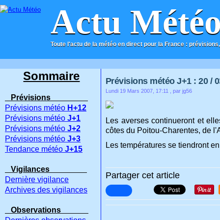
Actu Mété
Toute l'actu de la météo en direct pour la France : prévisions,
ACCUEIL
CONTACT
Sommaire
Prévisions météo J+1 : 20 / 0
Lundi 19 Mars 2007, 17:11
, par jg56
Prévisions
Prévisions météo
H+12
Prévisions météo
J+1
Les averses continueront et ell
Prévisions météo
J+2
côtes du Poitou-Charentes, de l'A
Prévisions météo
J+3
Les températures se tiendront en 
Tendance météo
J+15
Vigilances
Partager cet article
Dernière vigilance
Archives des vigilances
Observations