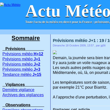
Actu Mété
Toute l'actu de la météo en direct pour la France : prévisions,
ACCUEIL
CONTACT
Sommaire
Prévisions météo J+1 : 19 / 1
Dimanche 18 Octobre 2009, 13:57
, par jg56
Prévisions
Prévisions météo
H+12
Demain, la journée sera bien tra
Prévisions météo
J+1
Il y aura juste un voile nuageux 
Prévisions météo
J+2
Les seuls autres petits nuages q
Prévisions météo
J+3
Méditerranée, où, là, on pourrai
Tendance météo
J+15
Les températures sont de saison,
Vigilances
par exemple 21°C pour Biarritz.
Dernière vigilance
Archives des vigilances
A l'approche d'une perturbation, 
Observations
Partager cet article