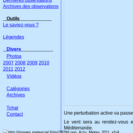
Dernières observations
Archives des observations
Outils
Le saviez-vous ?
Légendes
Divers
Photos
2007
2008
2009
2010
2011
2012
Vidéos
Catégories
Archives
Tchat
Une perturbation active va passer
Con
tact
Le vent sera au rendez-vous e
Méditerranée.