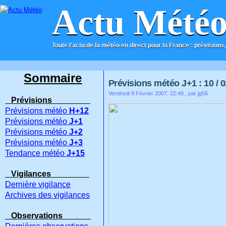
Actu Mété
Toute l'actu de la météo en direct pour la France : prévisions,
ACCUEIL
CONTACT
Sommaire
Prévisions météo J+1 : 10 / 0
Vendredi 9 Février 2007, 22:48
, par jg56
Prévisions
Prévisions météo
H+12
Prévisions météo
J+1
Prévisions météo
J+2
Prévisions météo
J+3
Tendance météo
J+15
Vigilances
Dernière vigilance
Archives des vigilances
Observations