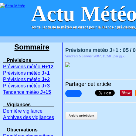
Actu Mété
Toute l'actu de la météo en direct pour la France : prévisions,
ACCUEIL
CONTACT
Sommaire
Prévisions météo J+1 : 05 / 0
Vendredi 5 Janvier 2007, 15:58
, par jg56
Prévisions
Prévisions météo
H+12
Prévisions météo
J+1
Prévisions météo
J+2
Partager cet article
Prévisions météo
J+3
Tendance météo
J+15
Vigilances
Dernière vigilance
Article précédent
Archives des vigilances
Observations