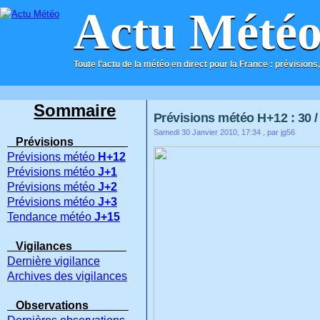
Actu Mété
Toute l'actu de la météo en direct pour la France : prévisions,
ACCUEIL
CONTACT
Sommaire
Prévisions météo H+12 : 30 / 
Samedi 30 Janvier 2010, 17:34
, par jg56
Prévisions
Prévisions météo
H+12
Prévisions météo
J+1
Prévisions météo
J+2
Prévisions météo
J+3
Tendance météo
J+15
Vigilances
Dernière vigilance
Archives des vigilances
Observations