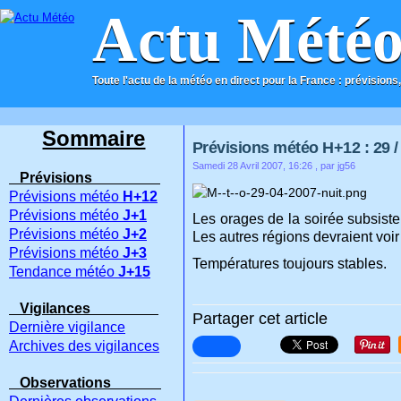
Actu Mété
Toute l'actu de la météo en direct pour la France : prévisions,
ACCUEIL
CONTACT
Sommaire
Prévisions météo H+12 : 29 / 
Samedi 28 Avril 2007, 16:26
, par jg56
Prévisions
Prévisions météo
H+12
Prévisions météo
J+1
Les orages de la soirée subsiste
Prévisions météo
J+2
Les autres régions devraient voir 
Prévisions météo
J+3
Températures toujours stables.
Tendance météo
J+15
Vigilances
Partager cet article
Dernière vigilance
Archives des vigilances
Observations