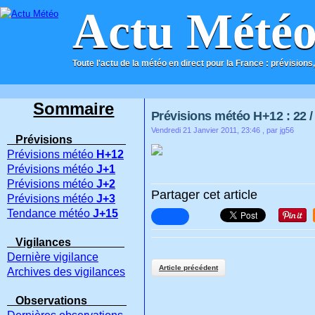
Actu Mété
Toute l'actu de la météo en direct pour la France : prévisions,
ACCUEIL
CONTACT
Sommaire
Prévisions météo H+12 : 22 / 
Vendredi 21 Janvier 2011, 23:46
, par jg56
Prévisions
Prévisions météo
H+12
Prévisions météo
J+1
Prévisions météo
J+2
Partager cet article
Prévisions météo
J+3
Tendance météo
J+15
Vigilances
Dernière vigilance
Article précédent
Archives des vigilances
Observations