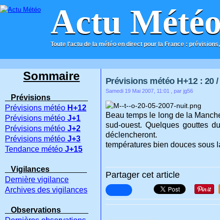
Actu Mété
Toute l'actu de la météo en direct pour la France : prévisions,
ACCUEIL
CONTACT
Sommaire
Prévisions météo H+12 : 20 / 
Samedi 19 Mai 2007, 11:01
, par jg56
Prévisions
Prévisions météo
H+12
Beau temps le long de la Manche
Prévisions météo
J+1
sud-ouest. Quelques gouttes du
Prévisions météo
J+2
déclencheront.
Prévisions météo
J+3
températures bien douces sous la
Tendance météo
J+15
Vigilances
Partager cet article
Dernière vigilance
Archives des vigilances
Observations