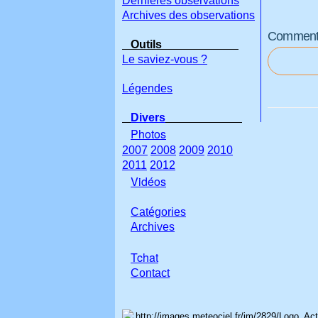
Dernières observations
Archives des observations
Commenter
Outils
Le saviez-vous ?
Légendes
Divers
Photos
2007
2008
2009
2010
2011
2012
Vidéos
Catégories
Archives
Tchat
Con
tact