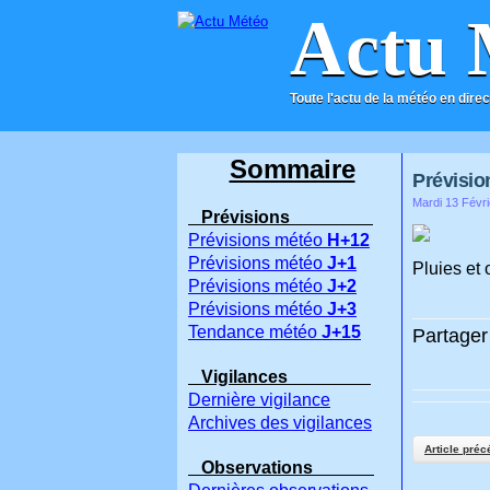
Actu 
Toute l'actu de la météo en direc
ACCUEIL
CONTACT
Sommaire
Prévisio
Mardi 13 Févri
Prévisions
Prévisions météo
H+12
Prévisions météo
J+1
Pluies et 
Prévisions météo
J+2
Prévisions météo
J+3
Tendance météo
J+15
Partager 
Vigilances
Dernière vigilance
Archives des vigilances
Article préc
Observations