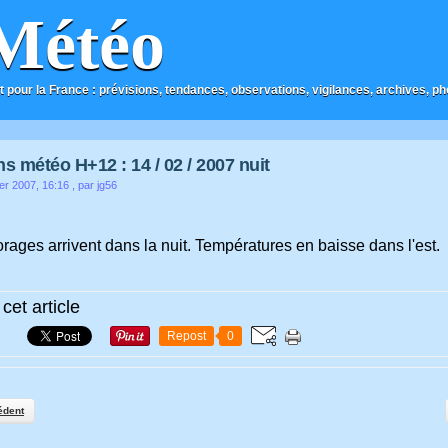
Météo
t pour la France : prévisions, tendances, observations, vigilances, archives, phot
ns météo H+12 : 14 / 02 / 2007 nuit
er 2007, 16:16
, par jg56
orages arrivent dans la nuit. Températures en baisse dans l'est.
cet article
Repost
0
édent